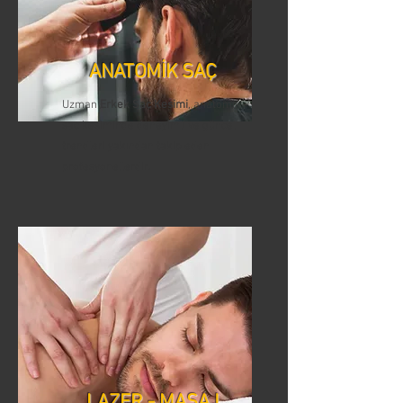
ANATOMİK SAÇ
Uzman
Erkek Saç Kesimi
, anatomik
saç kesiminde deneyimli ve güncel
trendleri yakından takip eden
profesyonellerdir.
LAZER - MASAJ