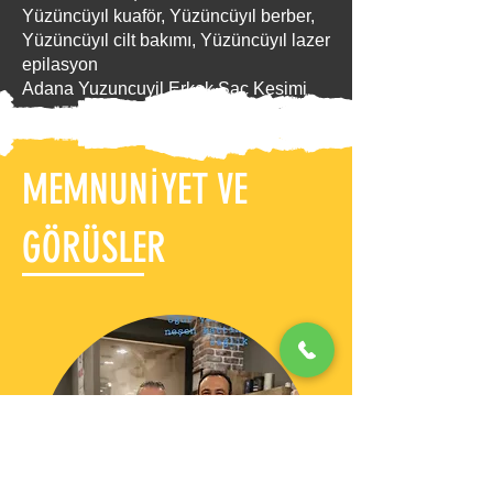
Yüzüncüyıl kuaför, Yüzüncüyıl berber,
Yüzüncüyıl cilt bakımı, Yüzüncüyıl lazer
epilasyon
Adana Yuzuncuyil Erkek Sac Kesimi
MEMNUNİYET VE
GÖRÜSLER