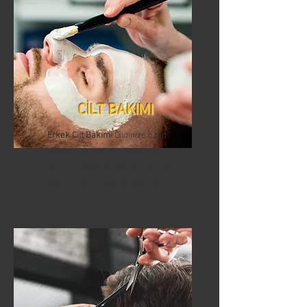
CİLT BAKIMI
Erkek Cilt Bakımı
Cildinize özen
göstermek, sağlıklı ve genç bir
görünüm elde etmek için uzman
ekibimizle birlikte çalışıyoruz.