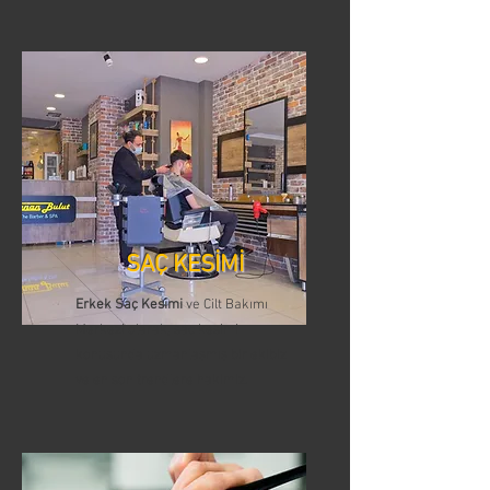
SAÇ KESİMİ
Erkek Saç Kesimi
ve Cilt Bakımı
Merkezi olarak, saç kesimi
konusunda uzmanlaşmış bir ekibiz
ve en son trendlere hakimiz.