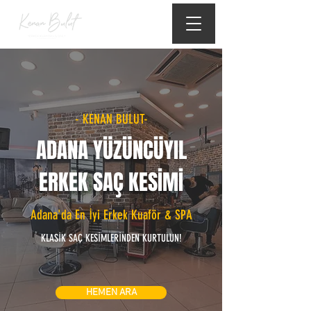
- KENAN BULUT-
ADANA YÜZÜNCÜYIL
ERKEK SAÇ KESİMİ
Adana'da En İyi Erkek Kuaför & SPA
KLASİK SAÇ KESİMLERİNDEN KURTULUN!
HEMEN ARA