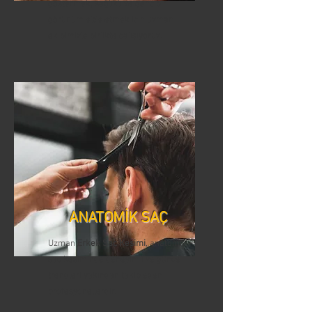
göstermek, sağlıklı ve genç bir
görünüm elde etmek için uzman
ekibimizle birlikte çalışıyoruz.
ANATOMİK SAÇ
Uzman
Erkek Saç Kesimi
, anatomik
saç kesiminde deneyimli ve güncel
trendleri yakından takip eden
profesyonellerdir.