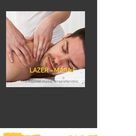
LAZER - MASAJ
Profesyonel masaj terapistlerimiz,
vücudunuzdaki gerginlikleri ve
stresi hafifletmek için çeşitli
teknikler kullanır