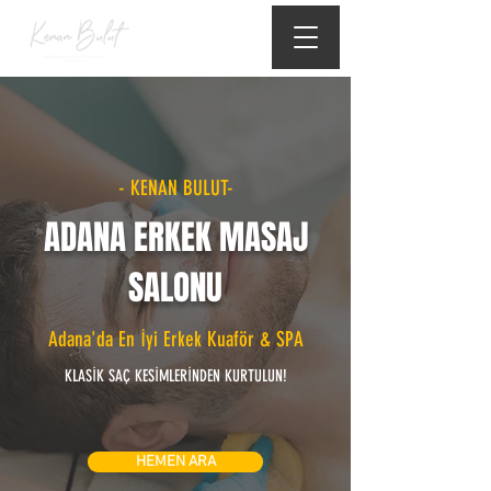
- KENAN BULUT-
ADANA ERKEK MASAJ
SALONU
Adana'da En İyi Erkek Kuaför & SPA
KLASİK SAÇ KESİMLERİNDEN KURTULUN!
HEMEN ARA