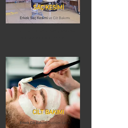
SAÇ KESİMİ
Erkek Saç Kesimi
ve Cilt Bakımı
Merkezi olarak, saç kesimi
konusunda uzmanlaşmış bir ekibiz
ve en son trendlere hakimiz.
CİLT BAKIMI
Erkek Cilt Bakımı
Cildinize özen