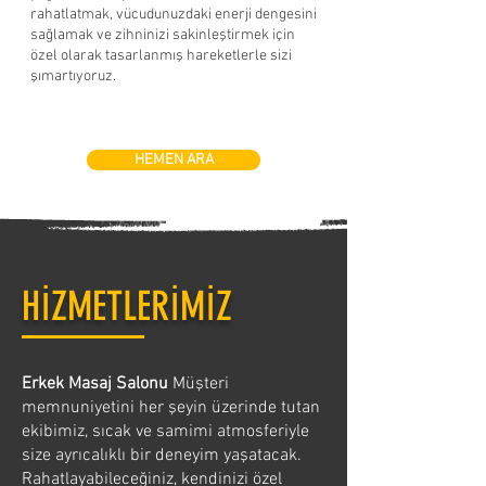
rahatlatmak, vücudunuzdaki enerji dengesini
sağlamak ve zihninizi sakinleştirmek için
özel olarak tasarlanmış hareketlerle sizi
şımartıyoruz.
HEMEN ARA
HİZMETLERİMİZ
Erkek Masaj Salonu
Müşteri
memnuniyetini her şeyin üzerinde tutan
ekibimiz, sıcak ve samimi atmosferiyle
size ayrıcalıklı bir deneyim yaşatacak.
Rahatlayabileceğiniz, kendinizi özel