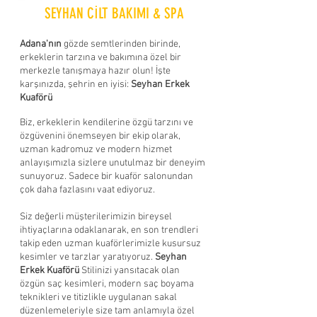
SEYHAN CİLT BAKIMI & SPA
Adana'nın
gözde semtlerinden birinde,
erkeklerin tarzına ve bakımına özel bir
merkezle tanışmaya hazır olun! İşte
karşınızda, şehrin en iyisi:
Seyhan Erkek
Kuaförü
Çukurova E
Biz, erkeklerin kendilerine özgü tarzını ve
özgüvenini önemseyen bir ekip olarak,
uzman kadromuz ve modern hizmet
anlayışımızla sizlere unutulmaz bir deneyim
sunuyoruz. Sadece bir kuaför salonundan
çok daha fazlasını vaat ediyoruz.
Siz değerli müşterilerimizin bireysel
ihtiyaçlarına odaklanarak, en son trendleri
takip eden uzman kuaförlerimizle kusursuz
kesimler ve tarzlar yaratıyoruz.
Seyhan
Erkek Kuaförü
Stilinizi yansıtacak olan
özgün saç kesimleri, modern saç boyama
teknikleri ve titizlikle uygulanan sakal
düzenlemeleriyle size tam anlamıyla özel