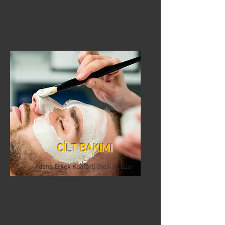
konusunda uzmanlaşmış bir ekibiz
ve en son trendlere hakimiz.
CİLT BAKIMI
Adana Erkek Kuaförü
Cildinize özen
göstermek, sağlıklı ve genç bir
görünüm elde etmek için uzman
ekibimizle birlikte çalışıyoruz.