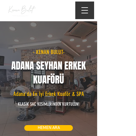
- KENAN BULUT-
ADANA SEYHAN ERKEK
KUAFÖRÜ
Adana'da En İyi Erkek Kuaför & SPA
KLASİK SAÇ KESİMLERİNDEN KURTULUN!
HEMEN ARA