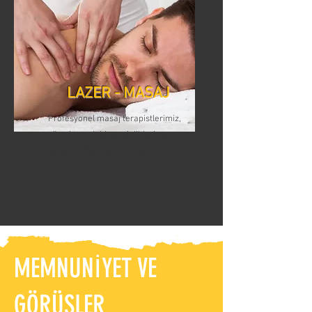
LAZER - MASAJ
Profesyonel masaj terapistlerimiz,
vücudunuzdaki gerginlikleri ve
stresi hafifletmek için çeşitli
teknikler kullanır
MEMNUNİYET VE
GÖRÜSLER