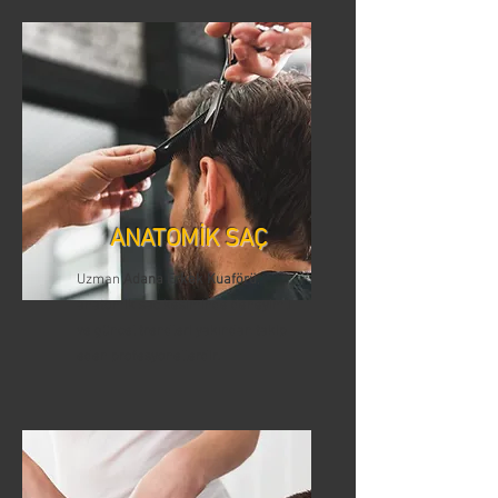
ANATOMİK SAÇ
Uzman
Adana Erkek Kuaförü
,
anatomik saç kesiminde deneyimli
ve güncel trendleri yakından takip
eden profesyonellerdir.