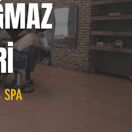
ĞMAZ
Rİ
& SPA