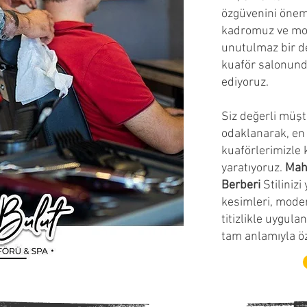
özgüvenini önem
kadromuz ve mod
unutulmaz bir d
kuaför salonund
ediyoruz.
Siz değerli müşte
odaklanarak, en
kuaförlerimizle 
yaratıyoruz.
Mah
Berberi
Stiliniz
kesimleri, mode
titizlikle uygul
tam anlamıyla ö