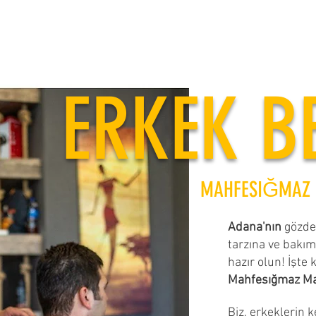
ERKEK B
MAHFESIĞMAZ C
Adana'nın
gözde 
tarzına ve bakım
hazır olun! İşte 
Mahfesığmaz Mah
Çukurova E
Biz, erkeklerin k