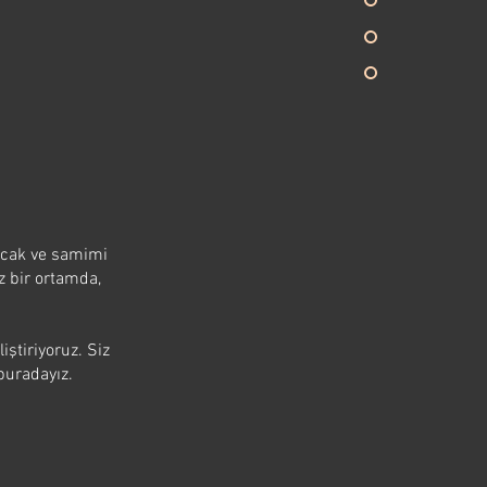
ıcak ve samimi
z bir ortamda,
iştiriyoruz. Siz
 buradayız.