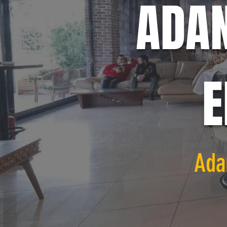
ADA
E
Ada