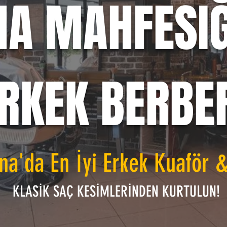
NA MAHFESI
RKEK BERBE
na'da En İyi Erkek Kuaför 
KLASİK SAÇ KESİMLERİNDEN KURTULUN!