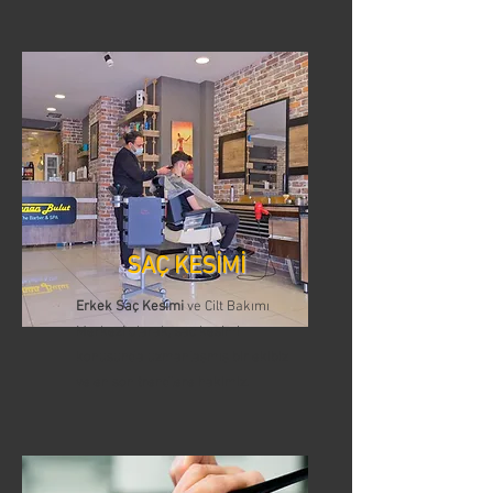
SAÇ KESİMİ
Erkek Saç Kesimi
ve Cilt Bakımı
Merkezi olarak, saç kesimi
konusunda uzmanlaşmış bir ekibiz
ve en son trendlere hakimiz.