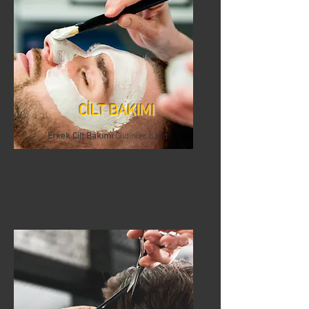
CİLT BAKIMI
Erkek Cilt Bakımı
Cildinize özen
göstermek, sağlıklı ve genç bir
görünüm elde etmek için uzman
ekibimizle birlikte çalışıyoruz.