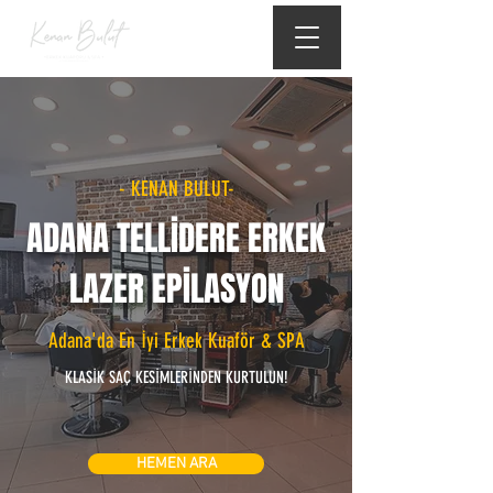
- KENAN BULUT-
ADANA TELLİDERE ERKEK
LAZER EPİLASYON
Adana'da En İyi Erkek Kuaför & SPA
KLASİK SAÇ KESİMLERİNDEN KURTULUN!
HEMEN ARA