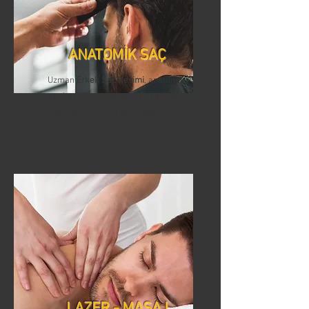
ANATOMİK SAÇ
Uzman
Erkek Saç Kesimi
, anatomik
saç kesiminde deneyimli ve güncel
trendleri yakından takip eden
profesyonellerdir.
LAZER - MASAJ