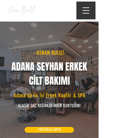
- KENAN BULUT-
ADANA SEYHAN ERKEK
CİLT BAKIMI
Adana'da En İyi Erkek Kuaför & SPA
KLASİK SAÇ KESİMLERİNDEN KURTULUN!
HEMEN ARA