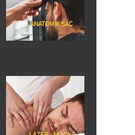
ANATOMİK SAÇ
Uzman
Erkek Saç Kesimi
, anatomik
saç kesiminde deneyimli ve güncel
trendleri yakından takip eden
profesyonellerdir.
LAZER - MASAJ