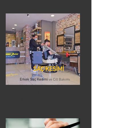
SAÇ KESİMİ
Erkek Saç Kesimi
ve Cilt Bakımı
Merkezi olarak, saç kesimi
konusunda uzmanlaşmış bir ekibiz
ve en son trendlere hakimiz.