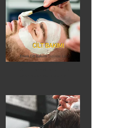
CİLT BAKIMI
Erkek Cilt Bakımı
Cildinize özen
göstermek, sağlıklı ve genç bir
görünüm elde etmek için uzman
ekibimizle birlikte çalışıyoruz.