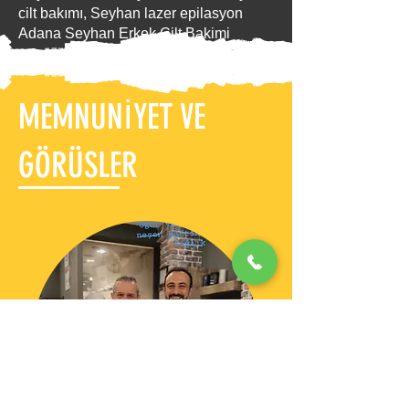
cilt bakımı, Seyhan lazer epilasyon
Adana Seyhan Erkek Cilt Bakimi
MEMNUNİYET VE
GÖRÜSLER