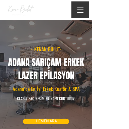
- KENAN BULUT-
ADANA SARIÇAM ERKEK
LAZER EPİLASYON
Adana'da En İyi Erkek Kuaför & SPA
KLASİK SAÇ KESİMLERİNDEN KURTULUN!
HEMEN ARA