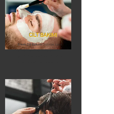
CİLT BAKIMI
Erkek Cilt Bakımı
Cildinize özen
göstermek, sağlıklı ve genç bir
görünüm elde etmek için uzman
ekibimizle birlikte çalışıyoruz.