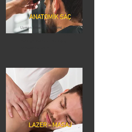
ANATOMİK SAÇ
Uzman
Erkek Saç Kesimi
, anatomik
saç kesiminde deneyimli ve güncel
trendleri yakından takip eden
profesyonellerdir.
LAZER - MASAJ