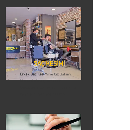
SAÇ KESİMİ
Erkek Saç Kesimi
ve Cilt Bakımı
Merkezi olarak, saç kesimi
konusunda uzmanlaşmış bir ekibiz
ve en son trendlere hakimiz.