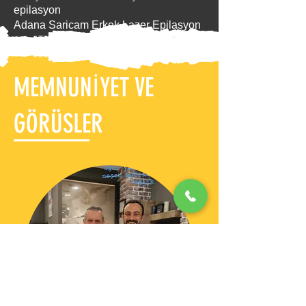
epilasyon
Adana Saricam Erkek Lazer Epilasyon
MEMNUNİYET VE
GÖRÜSLER