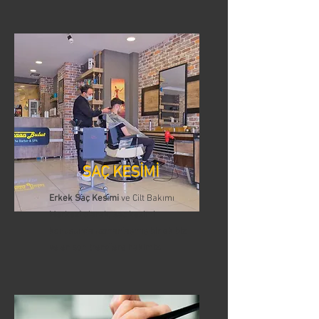
SAÇ KESİMİ
Erkek Saç Kesimi
ve Cilt Bakımı
Merkezi olarak, saç kesimi
konusunda uzmanlaşmış bir ekibiz
ve en son trendlere hakimiz.