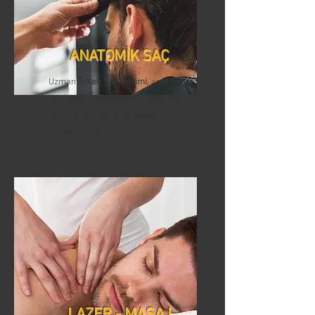
ANATOMİK SAÇ
Uzman
Erkek Saç Kesimi
, anatomik
saç kesiminde deneyimli ve güncel
trendleri yakından takip eden
profesyonellerdir.
LAZER - MASAJ