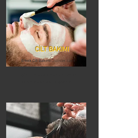
CİLT BAKIMI
Erkek Cilt Bakımı
Cildinize özen
göstermek, sağlıklı ve genç bir
görünüm elde etmek için uzman
ekibimizle birlikte çalışıyoruz.