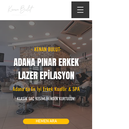
- KENAN BULUT-
ADANA PINAR ERKEK
LAZER EPİLASYON
Adana'da En İyi Erkek Kuaför & SPA
KLASİK SAÇ KESİMLERİNDEN KURTULUN!
HEMEN ARA