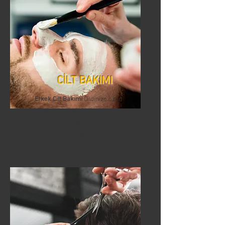
CİLT BAKIMI
Erkek Cilt Bakımı
Cildinize özen
göstermek, sağlıklı ve genç bir
görünüm elde etmek için uzman
ekibimizle birlikte çalışıyoruz.