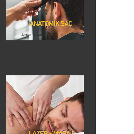
ANATOMİK SAÇ
Uzman
Erkek Saç Kesimi
, anatomik
saç kesiminde deneyimli ve güncel
trendleri yakından takip eden
profesyonellerdir.
LAZER - MASAJ