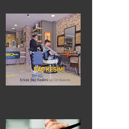
SAÇ KESİMİ
Erkek Saç Kesimi
ve Cilt Bakımı
Merkezi olarak, saç kesimi
konusunda uzmanlaşmış bir ekibiz
ve en son trendlere hakimiz.