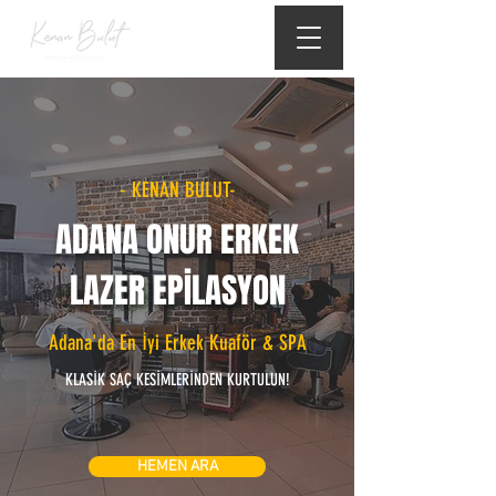
- KENAN BULUT-
ADANA ONUR ERKEK
LAZER EPİLASYON
Adana'da En İyi Erkek Kuaför & SPA
KLASİK SAÇ KESİMLERİNDEN KURTULUN!
HEMEN ARA