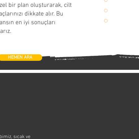
l bir plan oluşturarak, cilt
yaçlarınızı dikkate alır. Bu
ansın en iyi sonuçları
arız.
HEMEN ARA
imiz, sıcak ve