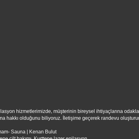
syon hizmetlerimizde, müşterinin bireysel ihtiyaçlarına odaklanı
lma hakkı olduğunu biliyoruz. İletişime geçerek randevu oluştur
mam- Sauna | Kenan Bulut
tepe cilt bakımı, Kurttepe lazer epilasyon