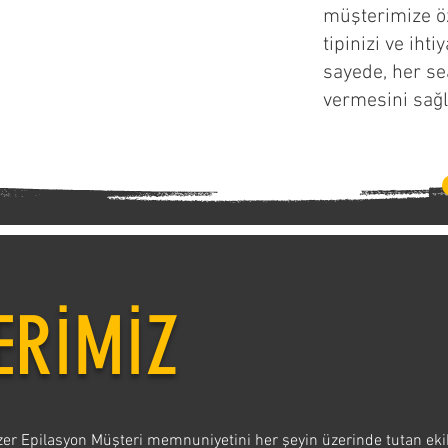
müşterimize öze
tipinizi ve ihti
sayede, her se
vermesini sağl
ERİMİZ
er Epilasyon Müşteri memnuniyetini her şeyin üzerinde tutan ekib