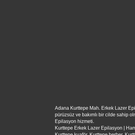
Adana Kurttepe Mah. Erkek Lazer Epila
pürüzsüz ve bakımlı bir cilde sahip o
Epilasyon hizmeti.
Kurttepe Erkek Lazer Epilasyon | Ha
Kurttepe kuaför, Kurttepe berber, Kurt