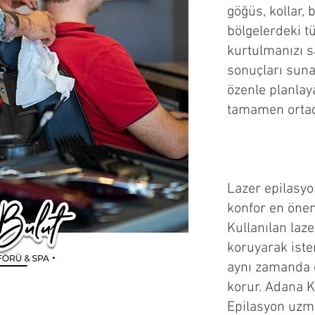
göğüs, kollar, 
bölgelerdeki tü
kurtulmanızı sa
sonuçları suna
özenle planlay
tamamen ortada
Lazer epilasyo
konfor en önem
Kullanılan laze
koruyarak iste
aynı zamanda ci
korur. Adana K
Epilasyon uzma