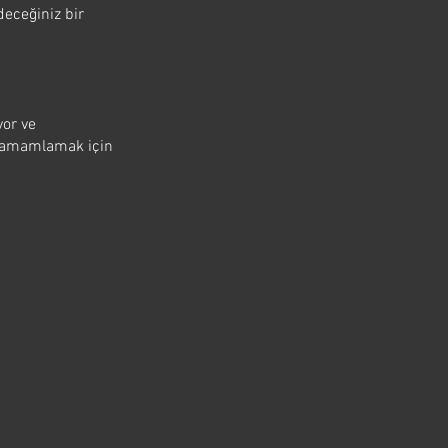
deceğiniz bir
yor ve
de tamamlamak için