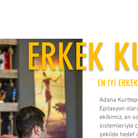
ERKEK K
EN İYİ ERKE
Adana Kurttep
Epilasyon olar
ekibimiz, en so
sistemleriyle ça
şekilde hedef a