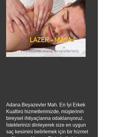
LAZER - MASAJ
Profesyonel masaj terapistlerimiz,
vücudunuzdaki gerginlikleri ve
stresi hafifletmek için çeşitli
teknikler kullanır
Adana Beyazevler Mah. En İyi Erkek
Kuaförü hizmetlerimizde, müşterinin
bireysel ihtiyaçlarına odaklanıyoruz.
İsteklerinizi dinleyerek size en uygun
saç kesimini belirlemek için bir hizmet