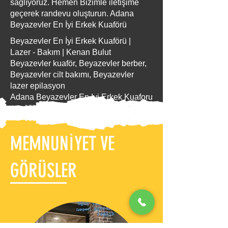
sağlıyoruz. Hemen Bizimle iletişime
geçerek randevu oluşturun. Adana
Beyazevler En İyi Erkek Kuaförü
Beyazevler En İyi Erkek Kuaförü |
Lazer - Bakım | Kenan Bulut
Beyazevler kuaför, Beyazevler berber,
Beyazevler cilt bakımı, Beyazevler
lazer epilasyon
Adana Beyazevler En Iyi Erkek Kuaforu
MEMNUNİYET VE
GÖRÜSLER