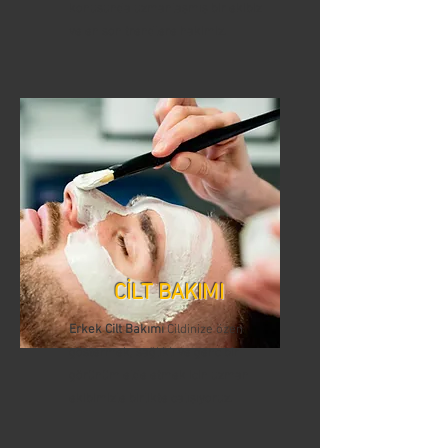
konusunda uzmanlaşmış bir ekibiz
ve en son trendlere hakimiz.
CİLT BAKIMI
Erkek Cilt Bakımı
Cildinize özen
göstermek, sağlıklı ve genç bir
görünüm elde etmek için uzman
ekibimizle birlikte çalışıyoruz.