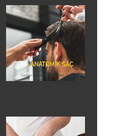
ANATOMİK SAÇ
Uzman
Erkek Saç Kesimi
, anatomik
saç kesiminde deneyimli ve güncel
trendleri yakından takip eden
profesyonellerdir.