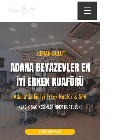
- KENAN BULUT-
ADANA BEYAZEVLER EN
İYİ ERKEK KUAFÖRÜ
Adana'da En İyi Erkek Kuaför & SPA
KLASİK SAÇ KESİMLERİNDEN KURTULUN!
HEMEN ARA