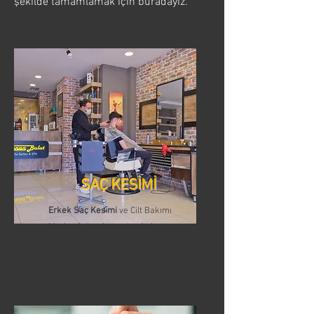
şekilde tamamlamak için buradayız.
SAÇ KESİMİ
Erkek Saç Kesimi
ve Cilt Bakımı
Merkezi olarak, saç kesimi
konusunda uzmanlaşmış bir ekibiz
ve en son trendlere hakimiz.