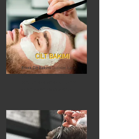
CİLT BAKIMI
Erkek Cilt Bakımı
Cildinize özen
göstermek, sağlıklı ve genç bir
görünüm elde etmek için uzman
ekibimizle birlikte çalışıyoruz.