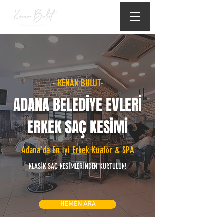
- KENAN BULUT-
ADANA BELEDİYE EVLERİ
ERKEK SAÇ KESİMİ
Adana'da En İyi Erkek Kuaför & SPA
KLASİK SAÇ KESİMLERİNDEN KURTULUN!
HEMEN ARA