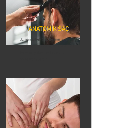
ANATOMİK SAÇ
Uzman
Erkek Saç Kesimi
, anatomik
saç kesiminde deneyimli ve güncel
trendleri yakından takip eden
profesyonellerdir.