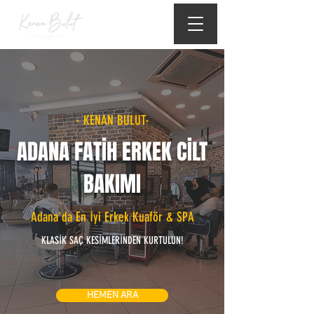
- KENAN BULUT-
ADANA FATİH ERKEK CİLT
BAKIMI
Adana'da En İyi Erkek Kuaför & SPA
KLASİK SAÇ KESİMLERİNDEN KURTULUN!
HEMEN ARA