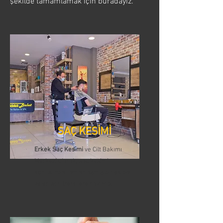
şekilde tamamlamak için buradayız.
SAÇ KESİMİ
Erkek Saç Kesimi
ve Cilt Bakımı
Merkezi olarak, saç kesimi
konusunda uzmanlaşmış bir ekibiz
ve en son trendlere hakimiz.