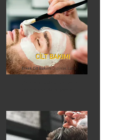
CİLT BAKIMI
Erkek Cilt Bakımı
Cildinize özen
göstermek, sağlıklı ve genç bir
görünüm elde etmek için uzman
ekibimizle birlikte çalışıyoruz.