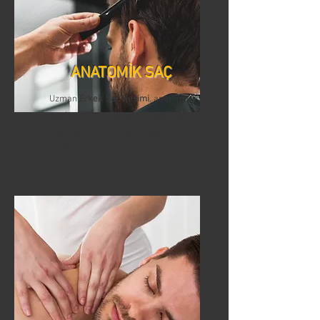
ANATOMİK SAÇ
Uzman
Erkek Saç Kesimi
, anatomik
saç kesiminde deneyimli ve güncel
trendleri yakından takip eden
profesyonellerdir.