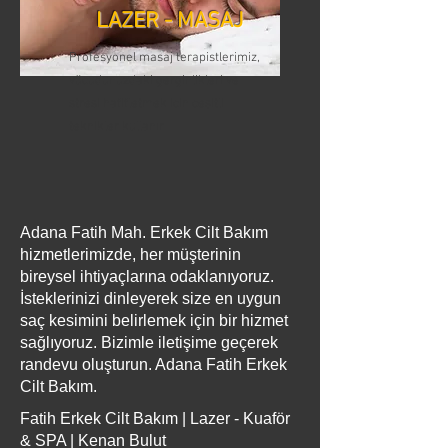
LAZER - MASAJ
Profesyonel masaj terapistlerimiz,
vücudunuzdaki gerginlikleri ve
stresi hafifletmek için çeşitli
teknikler kullanır
Adana Fatih Mah. Erkek Cilt Bakım
hizmetlerimizde, her müşterinin
bireysel ihtiyaçlarına odaklanıyoruz.
İsteklerinizi dinleyerek size en uygun
saç kesimini belirlemek için bir hizmet
sağlıyoruz. Bizimle iletişime geçerek
randevu oluşturun. Adana Fatih Erkek
Cilt Bakım.
Fatih Erkek Cilt Bakım | Lazer - Kuaför
& SPA | Kenan Bulut